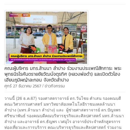
คณะผู้บริหาร มทร.ล้านนา ลำปาง ร่วมงานประเพณีสักการะ พระ
พุทธนิรโรคันตรายชัยวัฒน์จตุรทิศ (หลวงพ่อดำ) และเปิดตัวโฮง
เฮียนภูมิผญ๋าละกอน จังหวัดลำปาง
/
ศุกร์ 27 ธันวาคม 2567
ข่าวกิจกรรม
วานนี้ (26 ธ.ค.67) รองศาสตราจารย์ ดร.วันไชย คำเสน รองคณบดี
คณะวิศวกรรมศาสตร์ มหาวิทยาลัยเทคโนโลยีราชมงคลล้านนา
ลำปาง (มทร.ล้านนา ลำปาง) และ ผู้ช่วยศาสตราจารย์ ดร.ปัญจพร
ศรีชนาพันธ์ รองคณบดีคณบริหารธุรกิจและศิลปศาสตร์ มทร.ล้านนา
ลำปาง และอาจารย์ ดร.ธัญพร เวศอุไร อาจารย์ประจำหลักสูตรการ
ท่องเที่ยวและการบริการ คณะบริหารธุรกิจและศิลปศาสตร์ ร่วมงาน