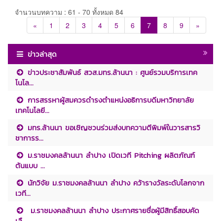
จำนวนบทความ : 61 - 70 ทั้งหมด 84
«
1
2
3
4
5
6
7
8
9
»
ข่าวล่าสุด
ข่าวประชาสัมพันธ์ สวส.มทร.ล้านนา : ศูนย์รวมบริการเทค
โนโล...
การสรรหาผู้สมควรดำรงตำแหน่งอธิการบดีมหาวิทยาลัย
เทคโนโลยี...
มทร.ล้านนา ขอเชิญชวนร่วมส่งบทความตีพิมพ์ในวารสารวิ
ชาการร...
ม.ราชมงคลล้านนา ลำปาง เปิดเวที Pitching ผลิตภัณฑ์
ต้นแบบ ...
นักวิจัย ม.ราชมงคลล้านนา ลำปาง คว้ารางวัลระดับโลกจาก
เวที...
ม.ราชมงคลล้านนา ลำปาง ประกาศรายชื่อผู้มีสิทธิ์สอบคัด
เลื...