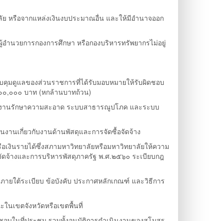
ยาลัย หรือจากแหล่งเงินงบประมาณอื่น และให้มีอำนาจออก
ู้อำนวยการกองการศึกษา หรือกองบริหารทรัพยากรไม่อยู่
ควบคุมดูแลของส่วนราชการที่ได้รับมอบหมายให้รับผิดชอบ
๐๐๐,๐๐๐ บาท (หกล้านบาทถ้วน)
้อม งานรักษาความสะอาด ระบบสาธารณูปโภค และระบบ
นเกี่ยวกับงานด้านพัสดุและการจัดซื้อจัดจ้าง
รือเงินรายได้ซึ่งสภามหาวิทยาลัยหรือมหาวิทยาลัยให้ความ
อจัดจ้างและการบริหารพัสดุภาครัฐ พ.ศ.๒๕๖๐ ระเบียบกฎ
ายใต้ระเบียบ ข้อบังคับ ประกาศหลักเกณฑ์ และวิธีการ
นเขตจังหวัดหรือเขตพื้นที่
ห็นชอบในที่ประชุม รวมทั้งอนุมัติการดำเนินงานของสโมสร