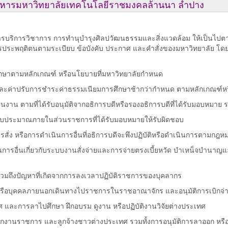
ริหารมหาวิทยาลัยเทคโนโลยีราชมงคลล้านนา ลำปาง
 การบริการวิชาการ การทำนุบำรุงศิลปวัฒนธรรมและสิ่งแวดล้อม ให้เป็น
ระพฤติตนตามระเบียบ ข้อบังคับ ประกาศ และคำสั่งของมหาวิทยาลัย โดย
าศึกษาตามหลักเกณฑ์ หรือนโยบายที่มหาวิทยาลัยกำหนด
า และค่าปรับการชำระค่าธรรมเนียมการศึกษาช้ากว่ากำหนด ตามหลักเกณฑ์
งาน ตามที่ได้รับอนุมัติจากอธิการบดีหรือรองอธิการบดีที่ได้รับมอบหมาย ร
ะงบประมาณภายในส่วนราชการที่ได้รับมอบหมายให้รับผิดชอบ
ั่ง หรือการดำเนินการอื่นที่อธิการบดีจะพึงปฏิบัติหรือดำเนินการตามกฎหม
นการอื่นเกี่ยวกับระบบงานสั่งจ่ายและการจ่ายตรงเบี้ยหวัด บำเหน็จบำน
 รวมถึงปัญหาที่เกิดจากการลงเวลาปฏิบัติราชการของบุคลากร
า หรือบุคคลภายนอกเดินทางไปราชการในราชอาณาจักร และอนุมัติการเบิกจ่า
และการลาไปศึกษา ฝึกอบรม ดูงาน หรือปฏิบัติงานวิจัยต่างประเทศ
งานราชการ และลูกจ้างชาวต่างประเทศ รวมทั้งการอนุมัติการลาออก หรื