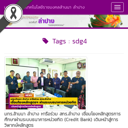
มหาวิทยาลัยเทคโนโลยีราชมงคลล้านนา ลำปาง
Toggl
Navig
Tags : sdg4
มทร.ล้านนา ลำปาง หารือร่วม สกร.ลำปาง เชื่อมโยงหลักสูตรการ
ศึกษาผ่านระบบธนาคารหน่วยกิต (Credit Bank) เดินหน้าสู่การ
วิพากษ์หลักสูตร