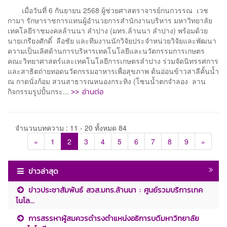
เมื่อวันที่ 6 กันยายน 2568 ผู้ช่วยศาสตราจารย์กนกวรรณ เวช
กามา รักษาราชการแทนผู้อำนวยการสำนักงานบริหาร มหาวิทยาลัย
เทคโลยีราชมงคลล้านนา ลำปาง (มทร.ล้านนา ลำปาง) พร้อมด้วย
นายเกรียงศักดิ์ ลือชัย และทีมงานนักวิจัยประจำหน่วยวิจัยและพัฒนา
ความเป็นเลิศด้านการบริหารเทคโนโลยีและนวัตกรรมการเกษตร
คณะวิทยาศาสตร์และเทคโนโลยีการเกษตรลำปาง ร่วมจัดนิทรรศการ
และสาธิตถ่ายทอดนวัตกรรมอาหารเพื่อสุขภาพ ต้นอ่อนข้าวสาลีคั้นน้ำ
ณ กาดนั่งก้อม สวนสาธารณหนองกระทิง (โซนน้ำตกจำลอง ลาน
>> อ่านต่อ
กิจกรรมรูปปั้นกระ...
จำนวนบทความ : 11 - 20 ทั้งหมด 84
«
1
2
3
4
5
6
7
8
9
»
ข่าวล่าสุด
ข่าวประชาสัมพันธ์ สวส.มทร.ล้านนา : ศูนย์รวมบริการเทค
โนโล...
การสรรหาผู้สมควรดำรงตำแหน่งอธิการบดีมหาวิทยาลัย