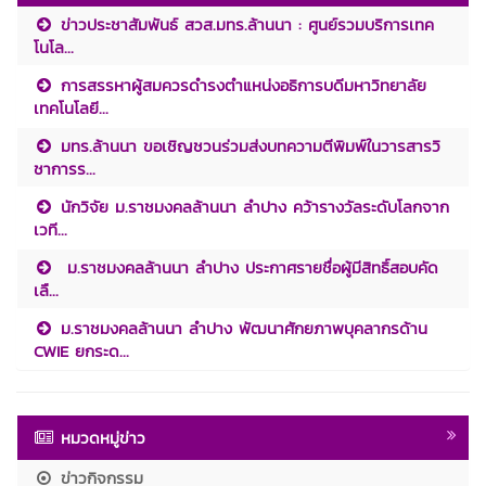
ข่าวประชาสัมพันธ์ สวส.มทร.ล้านนา : ศูนย์รวมบริการเทค
โนโล...
การสรรหาผู้สมควรดำรงตำแหน่งอธิการบดีมหาวิทยาลัย
เทคโนโลยี...
มทร.ล้านนา ขอเชิญชวนร่วมส่งบทความตีพิมพ์ในวารสารวิ
ชาการร...
นักวิจัย ม.ราชมงคลล้านนา ลำปาง คว้ารางวัลระดับโลกจาก
เวที...
ม.ราชมงคลล้านนา ลำปาง ประกาศรายชื่อผู้มีสิทธิ์สอบคัด
เลื...
ม.ราชมงคลล้านนา ลำปาง พัฒนาศักยภาพบุคลากรด้าน
CWIE ยกระด...
หมวดหมู่ข่าว
ข่าวกิจกรรม