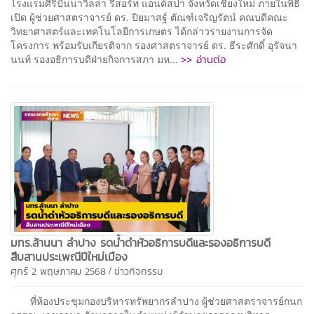
โรงแรมศิริปันนาวิลล่า รีสอร์ท แอนด์สปา จังหวัดเชียงใหม่ ภายในพิธี
เปิด ผู้ช่วยศาสตราจารย์ ดร. ปิยมาสฐ์ ตัณฑ์เจริญรัตน์ คณบดีคณะ
วิทยาศาสตร์และเทคโนโลยีการเกษตร ได้กล่าวรายงานการจัด
โครงการ พร้อมรับเกียรติจาก รองศาสตราจารย์ ดร. ธีระศักดิ์ อุรัจนา
>> อ่านต่อ
นนท์ รองอธิการบดีฝ่ายกิจการสภา มห...
มทร.ล้านนา ลำปาง รดน้ำดำหัวอธิการบดีและรองอธิการบดี
สืบสานประเพณีปีใหม่เมือง
/
ศุกร์ 2 พฤษภาคม 2568
ข่าวกิจกรรม
ที่ห้องประชุมกองบริหารทรัพยากรลำปาง ผู้ช่วยศาสตราจารย์กนก