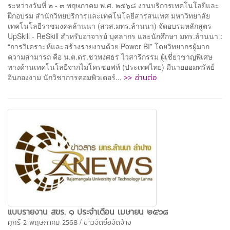
ระหว่างวันที่ ๒ - ๓ พฤษภาคม พ.ศ. ๒๕๖๘ งานบริการเทคโนโลยีและ
ฝึกอบรม สำนักวิทยบริการและเทคโนโลยีสารสนเทศ มหาวิทยาลัย
เทคโนโลยีราชมงคลล้านนา (สวส.มทร.ล้านนา) จัดอบรมหลักสูตร
UpSkill - ReSkill สำหรับอาจารย์ บุคลากร และนักศึกษา มทร.ล้านนา :
“การวิเคราะห์และสร้างรายงานด้วย Power BI” โดยวิทยากรผู้มาก
ความสามารถ คือ น.ต.ดร.ชวพงศธร ไวสาริกรรม ผู้เชี่ยวชาญพิเศษ
ทางด้านเทคโนโลยีจากไมโครซอฟท์ (ประเทศไทย) มีนายออมทรัพย์
>> อ่านต่อ
อินกองงาม นักวิชาการคอมพิวเตอร์...
แบบรายงาน สขร. ๑ ประจำเดือน เมษายน ๒๕๖๘
/
ศุกร์ 2 พฤษภาคม 2568
ข่าวจัดซื้อจัดจ้าง