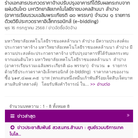
ร่างเอกสารประกวดราคาจ้างปรับปรุงอาคารที่ได้รับผลกระทบจาก
แผ่นดินไหว มหาวิทยาลัยเทคโนโลยีราชมงคลล้านนา ลำปาง
(อาคารเรียนรวมเฉลิมพระเกียรติ ๘๐ พรรษา) จำนวน ๑ รายการ
ด้วยวิธีประกวดราคาอิเล็กทรอนิกส์ (e-bidding)
/
พุธ 16 กรกฎาคม 2568
ข่าวจัดซื้อจัดจ้าง
มหาวิทยาลัยเทคโนโลยีราชมงคลล้านนา ลำปาง มีความประสงค์จะ
ประกวดราคาจ้าง มหาวิทยาลัยเทคโนโลยีราชมงคลล้านนา ลำปาง มี
ความประสงค์จะประกวดราคาจ้าง ปรับปรุงอาคารที่ได้รับผลกระทบ
จากแผ่นดินไหว มหาวิทยาลัยเทคโนโลยีราชมงคลล้านนา ลำปาง
(อาคารเรียนรวมเฉลิมพระเกียรติ ๘๐ พรรษา) จำนวน ๑ รายการ
ด้วยวิธีประกวดราคาอิเล็กทรอนิกส์ (e-bidding) ราคากลางของงาน
ซื้อ ๖๑๙,๔๗๗.๓๕ บาท (หกแสนหนึ่งหมื่นเก้าพันสี่ร้อยเจ็ดสิบเจ็ดบาท
>> อ่านต่อ
สามสิบห้าสตางค์) โดยรับฟังคำวิจารณ์ ใน...
จำนวนบทความ : 1 - 8 ทั้งหมด 8
ข่าวล่าสุด
ข่าวประชาสัมพันธ์ สวส.มทร.ล้านนา : ศูนย์รวมบริการเทค
โนโล...