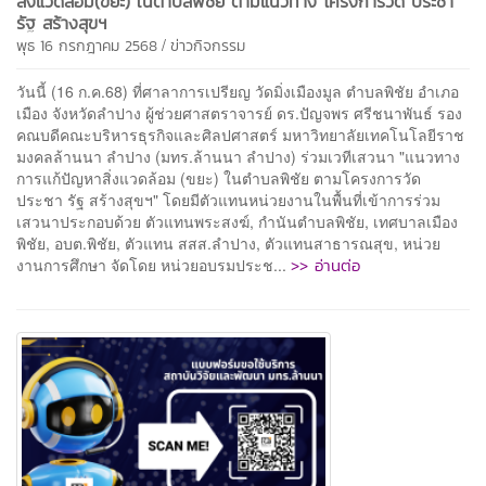
สิ่งแวดล้อม(ขยะ) ในตำบลพิชัย ตามแนวทาง โครงการวัด ประชา
รัฐ สร้างสุขฯ
/
พุธ 16 กรกฎาคม 2568
ข่าวกิจกรรม
วันนี้ (16 ก.ค.68) ที่ศาลาการเปรียญ วัดมิ่งเมืองมูล ตำบลพิชัย อำเภอ
เมือง จังหวัดลำปาง ผู้ช่วยศาสตราจารย์ ดร.ปัญจพร ศรีชนาพันธ์ รอง
คณบดีคณะบริหารธุรกิจและศิลปศาสตร์ มหาวิทยาลัยเทคโนโลยีราช
มงคลล้านนา ลำปาง (มทร.ล้านนา ลำปาง) ร่วมเวทีเสวนา "แนวทาง
การแก้ปัญหาสิ่งแวดล้อม (ขยะ) ในตำบลพิชัย ตามโครงการวัด
ประชา รัฐ สร้างสุขฯ" โดยมีตัวแทนหน่วยงานในพื้นที่เข้าการร่วม
เสวนาประกอบด้วย ตัวแทนพระสงฆ์, กำนันตำบลพิชัย, เทศบาลเมือง
พิชัย, อบต.พิชัย, ตัวแทน สสส.ลำปาง, ตัวแทนสาธารณสุข, หน่วย
>> อ่านต่อ
งานการศึกษา จัดโดย หน่วยอบรมประช...