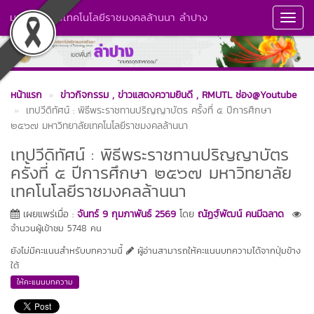
มหาวิทยาลัยเทคโนโลยีราชมงคลล้านนา ลำปาง
Toggl
Navig
หน้าแรก
ข่าวกิจกรรม
, ข่าวแสดงความยินดี
, RMUTL ช่อง@Youtube
เทปวีดิทัศน์ : พิธีพระราชทานปริญญาบัตร ครั้งที่ ๕ ปีการศึกษา
๒๕๖๗ มหาวิทยาลัยเทคโนโลยีราชมงคลล้านนา
เทปวีดิทัศน์ : พิธีพระราชทานปริญญาบัตร
ครั้งที่ ๕ ปีการศึกษา ๒๕๖๗ มหาวิทยาลัย
เทคโนโลยีราชมงคลล้านนา
เผยแพร่เมื่อ :
จันทร์ 9 กุมภาพันธ์ 2569
โดย
ณัฏฐ์พัฒน์ คนมีฉลาด
จำนวนผู้เข้าชม 5748 คน
ยังไม่มีคะแนนสำหรับบทความนี้
ผู้อ่านสามารถให้คะแนนบทความได้จากปุ่มข้าง
ใต้
ให้คะแนนบทความ