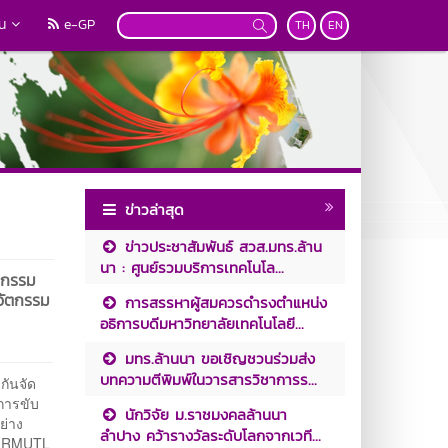
วน
e-GP
TH
EN
ข่าวล่าสุด
ข่าวประชาสัมพันธ์ สวส.มทร.ล้าน
นา : ศูนย์รวมบริการเทคโนโล...
ัตกรรม
นวัตกรรม
การสรรหาผู้สมควรดำรงตำแหน่ง
อธิการบดีมหาวิทยาลัยเทคโนโลยี...
มทร.ล้านนา ขอเชิญชวนร่วมส่ง
บทความตีพิมพ์ในวารสารวิชาการร...
ันจัด
 การขับ
นักวิจัย ม.ราชมงคลล้านนา
ย่าง
ลำปาง คว้ารางวัลระดับโลกจากเวที...
24)RMUTL