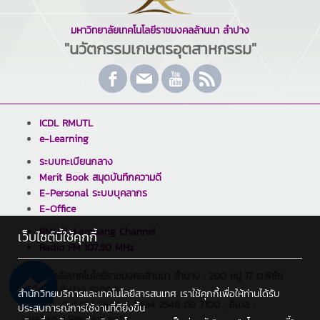
มหาวิทยาลัยเทคโนโลยีราชมงคลล้านนา ลำปาง
"นวัตกรรมเกษตรอุตสาหกรรม"
ICDL RMUTL
e-Learning
ระบบทะเบียนกลาง
Merit Book สมุดบันทึกความดี
E-Personal ระบบบุคลากร
E-Office
RMUTL Lampang Channel
เว็บไซต์นี้ใช้คุกกี้
Radio FM 107.50 MHz
มหาวิทยาลัยเทคโนโลยีราชมงคลล้านนา ลำปาง : 200 หมู่ 17 ต.พิชัย
อ.เมือง จ.ลำปาง 52000
สำนักวิทยบริการและเทคโนโลยีสารสนเทศ เราใช้คุกกี้เพื่อให้ท่านได้รับ
โทรศัพท์ : 0 5434 2547, 0 5434 2548 ต่อ 7100 , อีเมล :
ประสบการณ์การใช้งานที่ดียิ่งขึ้น
saraban_LP@rmutl.ac.th