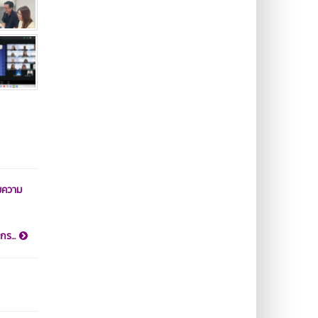
มความ
กร...