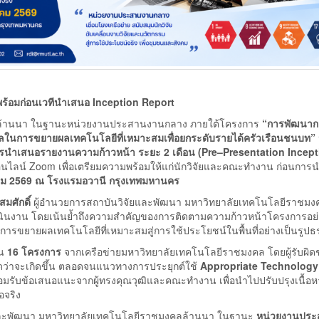
มพร้อมก่อนเวทีนำเสนอ Inception Report
ลล้านนา ในฐานะหน่วยงานประสานงานกลาง ภายใต้โครงการ
“การพัฒนาก
ลในการขยายผลเทคโนโลยีที่เหมาะสมเพื่อยกระดับรายได้ครัวเรือนชนบท”
ารนำเสนอรายงานความก้าวหน้า ระยะ 2 เดือน (Pre–Presentation Incept
ไลน์ Zoom เพื่อเตรียมความพร้อมให้แก่นักวิจัยและคณะทำงาน ก่อนการ
ม 2569 ณ โรงแรมอวานี กรุงเทพมหานคร
สมศักดิ์
ผู้อำนวยการสถาบันวิจัยและพัฒนา มหาวิทยาลัยเทคโนโลยีราชมง
นงาน โดยเน้นย้ำถึงความสำคัญของการติดตามความก้าวหน้าโครงการอย่
การขยายผลเทคโนโลยีที่เหมาะสมสู่การใช้ประโยชน์ในพื้นที่อย่างเป็นรูป
้น
16 โครงการ
จากเครือข่ายมหาวิทยาลัยเทคโนโลยีราชมงคล โดยผู้รับผิ
ดว่าจะเกิดขึ้น ตลอดจนแนวทางการประยุกต์ใช้
Appropriate Technology
อมรับข้อเสนอแนะจากผู้ทรงคุณวุฒิและคณะทำงาน เพื่อนำไปปรับปรุงเนื้อหา
อจริง
ยและพัฒนา มหาวิทยาลัยเทคโนโลยีราชมงคลล้านนา ในฐานะ
หน่วยงานปร