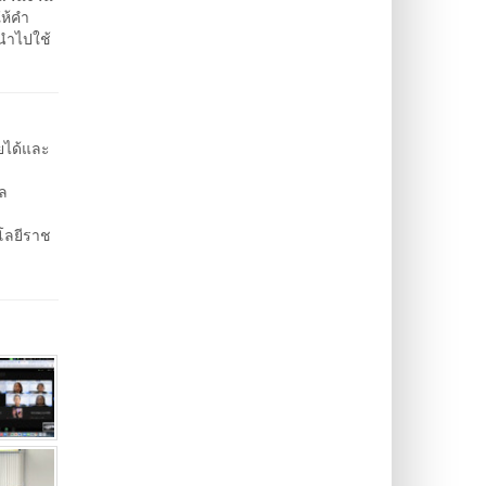
ห้คำ
นำไปใช้
ยได้และ
ล
โลยีราช