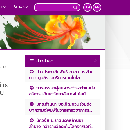
วน
e-GP
TH
EN
ข่าวล่าสุด
ความ
ข่าวประชาสัมพันธ์ สวส.มทร.ล้าน
นา : ศูนย์รวมบริการเทคโนโล...
่าย
การสรรหาผู้สมควรดำรงตำแหน่ง
ับ
อธิการบดีมหาวิทยาลัยเทคโนโลยี...
มทร.ล้านนา ขอเชิญชวนร่วมส่ง
บทความตีพิมพ์ในวารสารวิชาการร...
นักวิจัย ม.ราชมงคลล้านนา
ลำปาง คว้ารางวัลระดับโลกจากเวที...