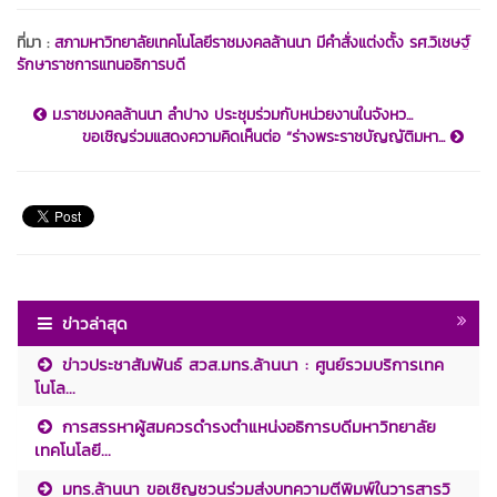
ที่มา :
สภามหาวิทยาลัยเทคโนโลยีราชมงคลล้านนา มีคำสั่งแต่งตั้ง รศ.วิเชษฐ์
รักษาราชการแทนอธิการบดี
ม.ราชมงคลล้านนา ลำปาง ประชุมร่วมกับหน่วยงานในจังหว...
ขอเชิญร่วมแสดงความคิดเห็นต่อ “ร่างพระราชบัญญัติมหา...
ข่าวล่าสุด
ข่าวประชาสัมพันธ์ สวส.มทร.ล้านนา : ศูนย์รวมบริการเทค
โนโล...
การสรรหาผู้สมควรดำรงตำแหน่งอธิการบดีมหาวิทยาลัย
เทคโนโลยี...
มทร.ล้านนา ขอเชิญชวนร่วมส่งบทความตีพิมพ์ในวารสารวิ