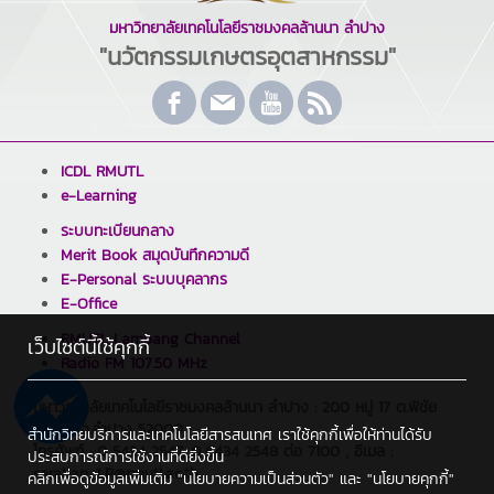
มหาวิทยาลัยเทคโนโลยีราชมงคลล้านนา ลำปาง
"นวัตกรรมเกษตรอุตสาหกรรม"
ICDL RMUTL
e-Learning
ระบบทะเบียนกลาง
Merit Book สมุดบันทึกความดี
E-Personal ระบบบุคลากร
E-Office
RMUTL Lampang Channel
เว็บไซต์นี้ใช้คุกกี้
Radio FM 107.50 MHz
มหาวิทยาลัยเทคโนโลยีราชมงคลล้านนา ลำปาง : 200 หมู่ 17 ต.พิชัย
อ.เมือง จ.ลำปาง 52000
สำนักวิทยบริการและเทคโนโลยีสารสนเทศ เราใช้คุกกี้เพื่อให้ท่านได้รับ
โทรศัพท์ : 0 5434 2547, 0 5434 2548 ต่อ 7100 , อีเมล :
ประสบการณ์การใช้งานที่ดียิ่งขึ้น
saraban_LP@rmutl.ac.th
คลิกเพื่อดูข้อมูลเพิ่มเติม
"นโยบายความเป็นส่วนตัว"
และ
"นโยบายคุกกี้"