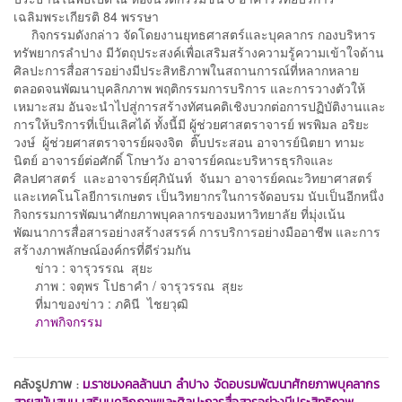
เฉลิมพระเกียรติ 84 พรรษา
กิจกรรมดังกล่าว จัดโดยงานยุทธศาสตร์และบุคลากร กองบริหาร
ทรัพยากรลำปาง มีวัตถุประสงค์เพื่อเสริมสร้างความรู้ความเข้าใจด้าน
ศิลปะการสื่อสารอย่างมีประสิทธิภาพในสถานการณ์ที่หลากหลาย
ตลอดจนพัฒนาบุคลิกภาพ พฤติกรรมการบริการ และการวางตัวให้
เหมาะสม อันจะนำไปสู่การสร้างทัศนคติเชิงบวกต่อการปฏิบัติงานและ
การให้บริการที่เป็นเลิศได้ ทั้งนี้มี ผู้ช่วยศาสตราจารย์ พรพิมล อริยะ
วงษ์ ผู้ช่วยศาสตราจารย์ผจงจิต ติ๊บประสอน อาจารย์นิตยา ทามะ
นิตย์ อาจารย์ต่อศักดิ์ โกษาวัง อาจารย์คณะบริหารธุรกิจและ
ศิลปศาสตร์ และอาจารย์ศุภินันท์ จันมา อาจารย์คณะวิทยาศาสตร์
และเทคโนโลยีการเกษตร เป็นวิทยากรในการจัดอบรม นับเป็นอีกหนึ่ง
กิจกรรมการพัฒนาศักยภาพบุคลากรของมหาวิทยาลัย ที่มุ่งเน้น
พัฒนาการสื่อสารอย่างสร้างสรรค์ การบริการอย่างมืออาชีพ และการ
สร้างภาพลักษณ์องค์กรที่ดีร่วมกัน
ข่าว : จารุวรรณ สุยะ
ภาพ : จตุพร โปธาคำ / จารุวรรณ สุยะ
ที่มาของข่าว : ภคินี ไชยวุฒิ
ภาพกิจกรรม
คลังรูปภาพ :
ม.ราชมงคลล้านนา ลำปาง จัดอบรมพัฒนาศักยภาพบุคลากร