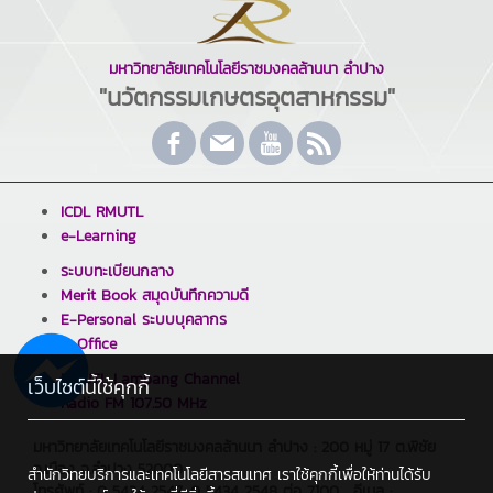
มหาวิทยาลัยเทคโนโลยีราชมงคลล้านนา ลำปาง
"นวัตกรรมเกษตรอุตสาหกรรม"
ICDL RMUTL
e-Learning
ระบบทะเบียนกลาง
Merit Book สมุดบันทึกความดี
E-Personal ระบบบุคลากร
E-Office
RMUTL Lampang Channel
เว็บไซต์นี้ใช้คุกกี้
Radio FM 107.50 MHz
มหาวิทยาลัยเทคโนโลยีราชมงคลล้านนา ลำปาง : 200 หมู่ 17 ต.พิชัย
อ.เมือง จ.ลำปาง 52000
สำนักวิทยบริการและเทคโนโลยีสารสนเทศ เราใช้คุกกี้เพื่อให้ท่านได้รับ
โทรศัพท์ : 0 5434 2547, 0 5434 2548 ต่อ 7100 , อีเมล :