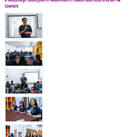
สายสนับสนุน เสริมบุคลิกภาพและศิลปะการสื่อสารอย่างมีประสิทธิภาพ
12พค69