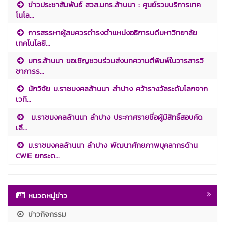
ข่าวประชาสัมพันธ์ สวส.มทร.ล้านนา : ศูนย์รวมบริการเทค
โนโล...
การสรรหาผู้สมควรดำรงตำแหน่งอธิการบดีมหาวิทยาลัย
เทคโนโลยี...
มทร.ล้านนา ขอเชิญชวนร่วมส่งบทความตีพิมพ์ในวารสารวิ
ชาการร...
นักวิจัย ม.ราชมงคลล้านนา ลำปาง คว้ารางวัลระดับโลกจาก
เวที...
ม.ราชมงคลล้านนา ลำปาง ประกาศรายชื่อผู้มีสิทธิ์สอบคัด
เลื...
ม.ราชมงคลล้านนา ลำปาง พัฒนาศักยภาพบุคลากรด้าน
CWIE ยกระด...
หมวดหมู่ข่าว
ข่าวกิจกรรม