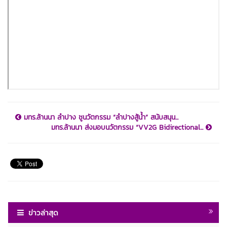
มทร.ล้านนา ลำปาง ชูนวัตกรรม “ลำปางสู้น้ำ” สนับสนุน...
มทร.ล้านนา ส่งมอบนวัตกรรม “VV2G Bidirectional...
ข่าวล่าสุด