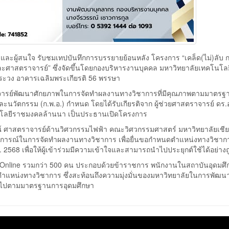
ะผู้สนใจ รับชมเทปบันทึกการบรรยายย้อนหลัง โครงการ “เคล็ด(ไม่)ลับ 
ะศาสตราจารย์” ซึ่งจัดขึ้นโดยกองบริหารงานบุคคล มหาวิทยาลัยเทคโนโล
ัวระวง อาคารเฉลิมพระเกียรติ 56 พรรษา
ณาจารย์พัฒนาศักยภาพในการจัดทำผลงานทางวิชาการที่มีคุณภาพตามมาตรฐา
ละนวัตกรรม (ก.พ.อ.) กำหนด โดยได้รับเกียรติจาก ผู้ช่วยศาสตราจารย์ ด
นโลยีราชมงคลล้านนา เป็นประธานเปิดโครงการ
วรรณ์ ศาสตราจารย์ด้านวิศวกรรมไฟฟ้า คณะวิศวกรรมศาสตร์ มหาวิทยาลัยเชีย
การณ์ในการจัดทำผลงานทางวิชาการ เพื่อยื่นขอกำหนดตำแหน่งทางวิชากา
568 เพื่อให้ผู้เข้าร่วมมีความเข้าใจและสามารถนำไปประยุกต์ใช้ได้อย่างถ
e และ Online รวมกว่า 500 คน ประกอบด้วยข้าราชการ พนักงานในสถาบันอุดมศ
ำแหน่งทางวิชาการ ซึ่งสะท้อนถึงความมุ่งมั่นของมหาวิทยาลัยในการพัฒน
นไปตามมาตรฐานการอุดมศึกษา