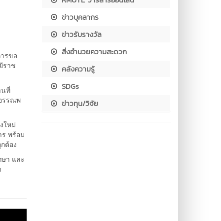
ข่าวบุคลากร
ข่าวรับรางวัล
สิ่งอำนวยความสะดวก
การขอ
ยีราช
คลังความรู้
SDGs
นที่
ร.อรรณพ
ข่าวทุน/วิจัย
งใหม่
ร พร้อม
ูกต้อง
ึกษา และ
า