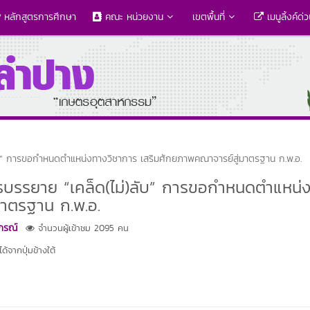
หลักสูตรการศึกษา
คณะ หน่วยงาน
เขตพื้นที่
เมนูลิ้งค์ด่
ลับ” การขอกำหนดตำแหน่งทางวิชาการ เสริมศักยภาพคณาจารย์สู่มาตรฐาน ก.พ.อ.
ารบรรยาย “เคล็ด(ไม่)ลับ” การขอกำหนดตำแหน่
มาตรฐาน ก.พ.อ.
าภรณ์
จำนวนผู้เข้าชม 2095 คน
้จากปุ่มข้างใต้