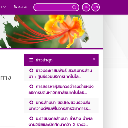
วน
e-GP
TH
EN
ข่าวล่าสุด
ข่าวประชาสัมพันธ์ สวส.มทร.ล้าน
งทาง
นา : ศูนย์รวมบริการเทคโนโล...
การสรรหาผู้สมควรดำรงตำแหน่ง
อธิการบดีมหาวิทยาลัยเทคโนโลยี...
มทร.ล้านนา ขอเชิญชวนร่วมส่ง
บทความตีพิมพ์ในวารสารวิชาการร...
ม.ราชมงคลล้านนา ลำปาง นำผล
งานวิจัยและนักศึกษาคว้า 2 รางว...