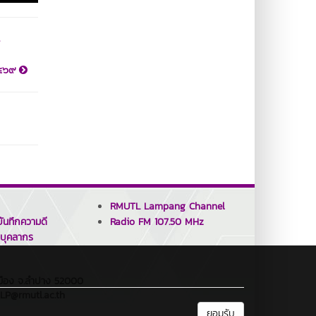
๒๕๖๙
RMUTL Lampang Channel
ันทึกความดี
Radio FM 107.50 MHz
บุคลากร
.เมือง จ.ลำปาง 52000
_LP@rmutl.ac.th
ยอมรับ