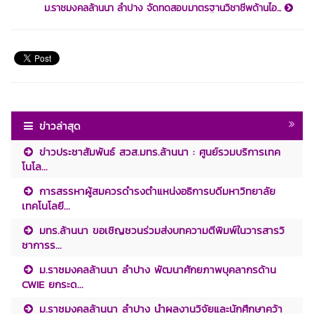
ม.ราชมงคลล้านนา ลำปาง จัดทดสอบมาตรฐานวิชาชีพด้านไอ...
ข่าวล่าสุด
ข่าวประชาสัมพันธ์ สวส.มทร.ล้านนา : ศูนย์รวมบริการเทค
โนโล...
การสรรหาผู้สมควรดำรงตำแหน่งอธิการบดีมหาวิทยาลัย
เทคโนโลยี...
มทร.ล้านนา ขอเชิญชวนร่วมส่งบทความตีพิมพ์ในวารสารวิ
ชาการร...
ม.ราชมงคลล้านนา ลำปาง พัฒนาศักยภาพบุคลากรด้าน
CWIE ยกระด...
ม.ราชมงคลล้านนา ลำปาง นำผลงานวิจัยและนักศึกษาคว้า