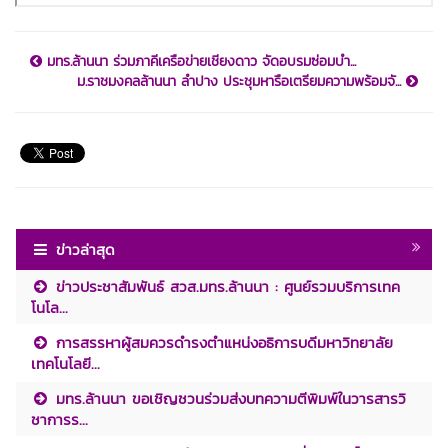
มทร.ล้านนา ร่วมภาคีเครือข่ายเชียงดาว จัดอบรมซ่อมบำ...
ม.ราชมงคลล้านนา ลำปาง ประชุมหารือเตรียมความพร้อมจั...
ข่าวล่าสุด
ข่าวประชาสัมพันธ์ สวส.มทร.ล้านนา : ศูนย์รวมบริการเทค
โนโล...
การสรรหาผู้สมควรดำรงตำแหน่งอธิการบดีมหาวิทยาลัย
เทคโนโลยี...
มทร.ล้านนา ขอเชิญชวนร่วมส่งบทความตีพิมพ์ในวารสารวิ
ชาการร...