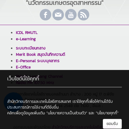
"นวัตกรรมเกษตรอุตสาหกรรม"
ICDL RMUTL
e-Learning
ระบบทะเบียนกลาง
Merit Book สมุดบันทึกความดี
E-Personal ระบบบุคลากร
E-Office
RMUTL Lampang Channel
เว็บไซต์นี้ใช้คุกกี้
Radio FM 107.50 MHz
มหาวิทยาลัยเทคโนโลยีราชมงคลล้านนา ลำปาง : 200 หมู่ 17 ต.พิชัย
อ.เมือง จ.ลำปาง 52000
สำนักวิทยบริการและเทคโนโลยีสารสนเทศ เราใช้คุกกี้เพื่อให้ท่านได้รับ
โทรศัพท์ : 0 5434 2547, 0 5434 2548 ต่อ 7100 , อีเมล :
ประสบการณ์การใช้งานที่ดียิ่งขึ้น
saraban_LP@rmutl.ac.th
คลิกเพื่อดูข้อมูลเพิ่มเติม
"นโยบายความเป็นส่วนตัว"
และ
"นโยบายคุกกี้"
ยอมรับ
ออกแบบและพัฒนาโดย
สำนักวิทยบริการและเทคโนโลยีสารสนเทศ