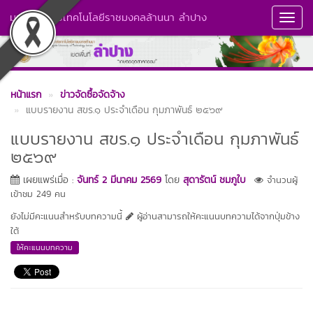
มหาวิทยาลัยเทคโนโลยีราชมงคลล้านนา ลำปาง
Toggl
Navig
หน้าแรก
ข่าวจัดซื้อจัดจ้าง
แบบรายงาน สขร.๑ ประจำเดือน กุมภาพันธ์ ๒๕๖๙
แบบรายงาน สขร.๑ ประจำเดือน กุมภาพันธ์
๒๕๖๙
เผยแพร่เมื่อ :
จันทร์ 2 มีนาคม 2569
โดย
สุดารัตน์ ชมภูใบ
จำนวนผู้
เข้าชม 249 คน
ยังไม่มีคะแนนสำหรับบทความนี้
ผู้อ่านสามารถให้คะแนนบทความได้จากปุ่มข้าง
ใต้
ให้คะแนนบทความ