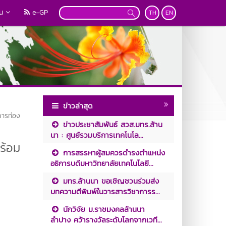
วน
e-GP
TH
EN
ข่าวล่าสุด
การท่อง
ข่าวประชาสัมพันธ์ สวส.มทร.ล้าน
นา : ศูนย์รวมบริการเทคโนโล...
ร้อม
การสรรหาผู้สมควรดำรงตำแหน่ง
อธิการบดีมหาวิทยาลัยเทคโนโลยี...
มทร.ล้านนา ขอเชิญชวนร่วมส่ง
บทความตีพิมพ์ในวารสารวิชาการร...
นักวิจัย ม.ราชมงคลล้านนา
ลำปาง คว้ารางวัลระดับโลกจากเวที...