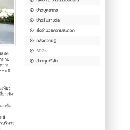
ข่าวบุคลากร
ข่าวรับรางวัล
สิ่งอำนวยความสะดวก
คลังความรู้
SDGs
ธีปิด
จากนาย
ข่าวทุน/วิจัย
นความ
าชชนนี
เที่ยว
่ยวเชิง
ร
ลาทั้ง
นย์
ารบริหาร
ะ