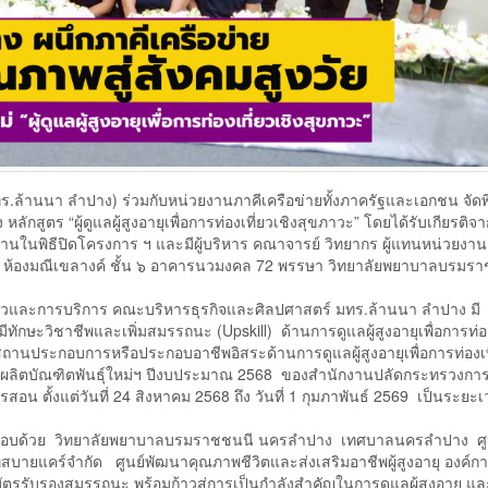
นนา ลำปาง) ร่วมกับหน่วยงานภาคีเครือข่ายทั้งภาครัฐและเอกชน จัดพิ
ักสูตร “ผู้ดูแลผู้สูงอายุเพื่อการท่องเที่ยวเชิงสุขภาวะ” โดยได้รับเกียรติ
ธานในพิธีปิดโครงการ ฯ และมีผู้บริหาร คณาจารย์ วิทยากร ผู้แทนหน่วยงา
ยง ณ ห้องมณีเขลางค์ ชั้น ๖ อาคารนวมงคล 72 พรรษา วิทยาลัยพยาบาลบรมร
วและการบริการ คณะบริหารธุรกิจและศิลปศาสตร์ มทร.ล้านนา ลำปาง มี
มีทักษะวิชาชีพและเพิ่มสมรรถนะ (Upskill) ด้านการดูแลผู้สูงอายุเพื่อการท่อง
ถานประกอบการหรือประกอบอาชีพอิสระด้านการดูแลผู้สูงอายุเพื่อการท่องเที
ลิตบัณฑิตพันธุ์ใหม่ฯ ปีงบประมาณ 2568 ของสำนักงานปลัดกระทรวงกา
อน ตั้งแต่วันที่ 24 สิงหาคม 2568 ถึง วันที่ 1 กุมภาพันธ์ 2569 เป็นระยะเว
กอบด้วย วิทยาลัยพยาบาลบรมราชชนนี นครลำปาง เทศบาลนครลำปาง ศู
ัทสบายแคร์จำกัด ศูนย์พัฒนาคุณภาพชีวิตและส่งเสริมอาชีพผู้สูงอายุ องค์ก
บัตรรับรองสมรรถนะ พร้อมก้าวสู่การเป็นกำลังสำคัญในการดูแลผู้สูงอายุ แล