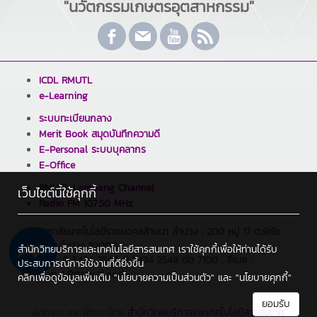
"นวัตกรรมเกษตรอุตสาหกรรม"
ICDL RMUTL
e-Learning
ระบบทะเบียนกลาง
Merit Book สมุดบันทึกความดี
E-Personal ระบบบุคลากร
E-Office
RMUTL Lampang Channel
เว็บไซต์นี้ใช้คุกกี้
Radio FM 107.50 MHz
มหาวิทยาลัยเทคโนโลยีราชมงคลล้านนา ลำปาง : 200 หมู่ 17 ต.พิชัย
อ.เมือง จ.ลำปาง 52000
สำนักวิทยบริการและเทคโนโลยีสารสนเทศ เราใช้คุกกี้เพื่อให้ท่านได้รับ
โทรศัพท์ : 0 5434 2547, 0 5434 2548 ต่อ 7100 , อีเมล :
ประสบการณ์การใช้งานที่ดียิ่งขึ้น
saraban_LP@rmutl.ac.th
คลิกเพื่อดูข้อมูลเพิ่มเติม
"นโยบายความเป็นส่วนตัว"
และ
"นโยบายคุกกี้"
ยอมรับ
ออกแบบและพัฒนาโดย
สำนักวิทยบริการและเทคโนโลยีสารสนเทศ