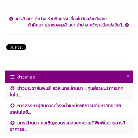
มทร.ล้านนา ลำปาง ร่วมกิจกรรมเนื่องในวันคล้ายวันสถา...
นักศึกษา ม.ราชมงคลล้านนา ลำปาง คว้ารางวัลแข่งขันทั...
ข่าวล่าสุด
ข่าวประชาสัมพันธ์ สวส.มทร.ล้านนา : ศูนย์รวมบริการเทค
โนโล...
การสรรหาผู้สมควรดำรงตำแหน่งอธิการบดีมหาวิทยาลัย
เทคโนโลยี...
มทร.ล้านนา ขอเชิญชวนร่วมส่งบทความตีพิมพ์ในวารสารวิ
ชาการร...