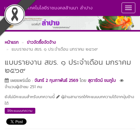
มหาวิทยาลัยเทคโนโลยีราชมงคลล้านนา ลำปาง
Toggl
Navig
หน้าแรก
ข่าวจัดซื้อจัดจ้าง
แบบรายงาน สขร. ๑ ประจำเดือน มกราคม ๒๕๖๙
แบบรายงาน สขร. ๑ ประจำเดือน มกราคม
๒๕๖๙
เผยแพร่เมื่อ :
จันทร์ 2 กุมภาพันธ์ 2569
โดย
สุดารัตน์ ชมภูใบ
จำนวนผู้เข้าชม 251 คน
ยังไม่มีคะแนนสำหรับบทความนี้
ผู้อ่านสามารถให้คะแนนบทความได้จากปุ่มข้าง
ใต้
ให้คะแนนบทความ