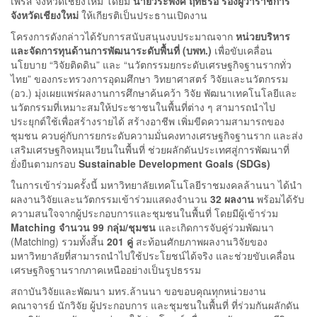
เพรส จังหวัดเชียงใหม่ โดยมี
นายวีระพงศ์ ฤทธิ์รอ รองผู้ว่าราชการ
จังหวัดเชียงใหม่
ให้เกียรติเป็นประธานเปิดงาน
โครงการดังกล่าวได้รับการสนับสนุนงบประมาณจาก
หน่วยบริหาร
และจัดการทุนด้านการพัฒนาระดับพื้นที่ (บพท.)
เพื่อขับเคลื่อน
นโยบาย “วิจัยติดดิน” และ “นวัตกรรมยกระดับเศรษฐกิจฐานรากทั่ว
ไทย” ของกระทรวงการอุดมศึกษา วิทยาศาสตร์ วิจัยและนวัตกรรม
(อว.) มุ่งเผยแพร่ผลงานการศึกษาค้นคว้า วิจัย พัฒนาเทคโนโลยีและ
นวัตกรรมที่เหมาะสมให้ประชาชนในพื้นที่ต่าง ๆ สามารถนำไป
ประยุกต์ใช้เพื่อสร้างรายได้ สร้างอาชีพ เพิ่มขีดความสามารถของ
ชุมชน ควบคู่กับการยกระดับความมั่นคงทางเศรษฐกิจฐานราก และส่ง
เสริมเศรษฐกิจหมุนเวียนในพื้นที่ ช่วยผลักดันประเทศสู่การพัฒนาที่
ยั่งยืนตามกรอบ
Sustainable Development Goals (SDGs)
ในการเข้าร่วมครั้งนี้ มหาวิทยาลัยเทคโนโลยีราชมงคลล้านนา ได้นำ
ผลงานวิจัยและนวัตกรรมเข้าร่วมแสดงจำนวน
32 ผลงาน
พร้อมได้รับ
ความสนใจจากผู้ประกอบการและชุมชนในพื้นที่ โดยมีผู้เข้าร่วม
Matching จำนวน 99 กลุ่ม/ชุมชน
และเกิดการจับคู่ร่วมพัฒนา
(Matching) รวมทั้งสิ้น
201 คู่
สะท้อนศักยภาพผลงานวิจัยของ
มหาวิทยาลัยที่สามารถนำไปใช้ประโยชน์ได้จริง และช่วยขับเคลื่อน
เศรษฐกิจฐานรากภาคเหนืออย่างเป็นรูปธรรม
สถาบันวิจัยและพัฒนา มทร.ล้านนา ขอขอบคุณทุกหน่วยงาน
คณาจารย์ นักวิจัย ผู้ประกอบการ และชุมชนในพื้นที่ ที่ร่วมกันผลักดัน