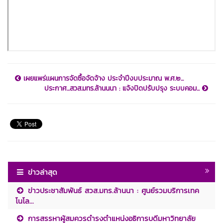
เผยแพร่เเผนการจัดซื้อจัดจ้าง ประจำปีงบประมาณ พ.ศ.๒...
ประกาศ...สวส.มทร.ล้านนนา : แจ้งปิดปรับปรุง ระบบคอม...
ข่าวล่าสุด
ข่าวประชาสัมพันธ์ สวส.มทร.ล้านนา : ศูนย์รวมบริการเทค
โนโล...
การสรรหาผู้สมควรดำรงตำแหน่งอธิการบดีมหาวิทยาลัย