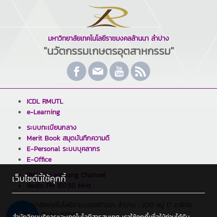
มหาวิทยาลัยเทคโนโลยีราชมงคลล้านนา ลำปาง
"นวัตกรรมเกษตรอุตสาหกรรม"
ICDL RMUTL
e-Learning
ระบบทะเบียนกลาง
Merit Book สมุดบันทึกความดี
E-Personal ระบบบุคลากร
E-Office
RMUTL Lampang Channel
เว็บไซต์นี้ใช้คุกกี้
Radio FM 107.50 MHz
มหาวิทยาลัยเทคโนโลยีราชมงคลล้านนา ลำปาง : 200 หมู่ 17 ต.พิชัย
อ.เมือง จ.ลำปาง 52000