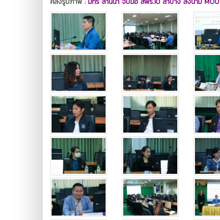
คลังรูปภาพ :
มทร ล้านนา จับมือ สพร.10 ลำปาง ลงนาม MOU จ