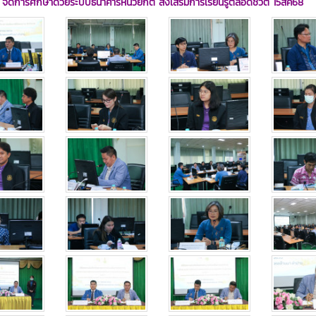
ัดการศึกษาด้วยระบบธนาคารหน่วยกิต ส่งเสริมการเรียนรู้ตลอดชีวิต 15สค68