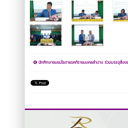
นักศึกษาชมรมโรตาแรคท์ราชมงคลลำปาง ร่วมบรรจุสิ่งของ