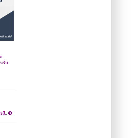
๕๓
หรับ
มี...