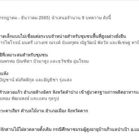
2 (กรกฎาคม - ธันวาคม 2565) นำเสนอจำนวน 8 บทความ ดังนี้
็กแบบไม่เชื่อมต่อระบบจำหน่ายสำหรับชุมชนพื้นที่สูงอย่างยั่งยืน
ารไพโรจน์ มนตรี เงาเดช ณรงค์ นันทกุศล ณัฐวัฒน์ พัลวัล และพิเชษฐ ทาน
ยีที่เหมาะสมสำหรับชุมชน
วรรณพรหม บัณฑิตา บัวมาสูง และธวัชชัย อุ่นใจจม
แห้ง
ิญชาน์ ต่อกิตติกุล และอัญธิชา รุ่งแสง
บลวอแก้ว อำเภอห้างฉัตร จังหวัดลำปาง เข้าสู่มาตรฐานการผลิตอาหาร
ออมทอง พัฒนพงษ์ และแดน กุลรูป
กาะตาเถียร ตำบลไม้งาม อำเภอเมือง จังหวัดตาก
สานไม้ไผ่ลวดลายดั้งเดิม กรณีศึกษาชมรมผู้สูงอายุบ้านกิ่วแลป่าเป้า อ.แม