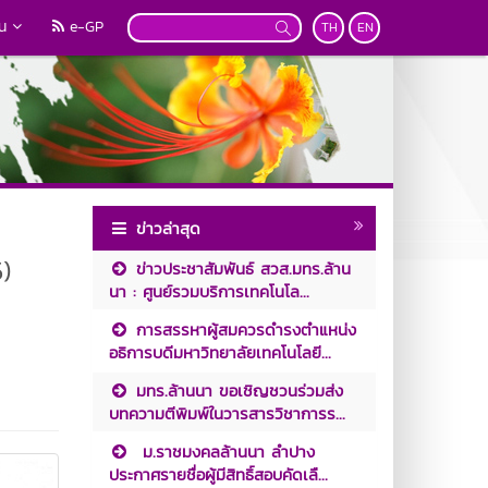
วน
e-GP
TH
EN
ข่าวล่าสุด
)
ข่าวประชาสัมพันธ์ สวส.มทร.ล้าน
นา : ศูนย์รวมบริการเทคโนโล...
การสรรหาผู้สมควรดำรงตำแหน่ง
อธิการบดีมหาวิทยาลัยเทคโนโลยี...
มทร.ล้านนา ขอเชิญชวนร่วมส่ง
บทความตีพิมพ์ในวารสารวิชาการร...
ม.ราชมงคลล้านนา ลำปาง
ประกาศรายชื่อผู้มีสิทธิ์สอบคัดเลื...