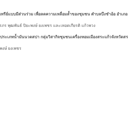
ีย์แบบมีส่วนร่วม เพื่อลดความเหลื่อมล้ำของชุมชน ตำบลบึงชำอ้อ อำเภอ
รภร พุฒพันธ์ ปิยะพงษ์ ยงเพชร และเทอดเกียรติ แก้วพวง
ะเภทน้ำมันนวดสปา กลุ่มวิสากิจชุมชนเครื่องหอมเมืองสระแก้วจังหวัดสร
ะพงษ์ ยงเพชร