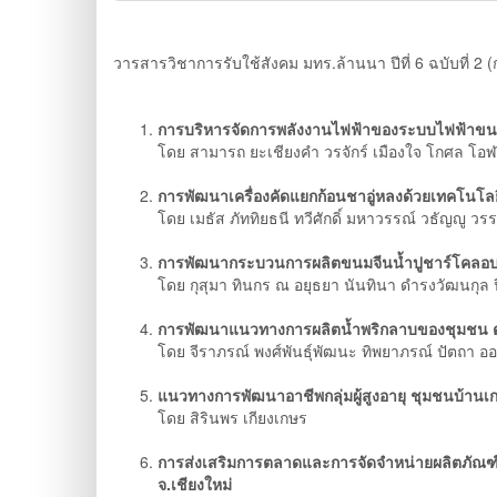
วารสารวิชาการรับใช้สังคม มทร.ล้านนา ปีที่ 6 ฉบับที่ 
การบริหารจัดการพลังงานไฟฟ้าของระบบไฟฟ้าขนาดเล
โดย สามารถ ยะเชียงคำ วรจักร์ เมืองใจ โกศล โอฬ
การพัฒนาเครื่องคัดแยกก้อนชาอู่หลงด้วยเทคโนโล
โดย เมธัส ภัททิยธนี ทวีศักดิ์ มหาวรรณ์ วธัญญู 
การพัฒนากระบวนการผลิตขนมจีนน้ำปูชาร์โคลอบ
โดย กุสุมา ทินกร ณ อยุธยา นันทินา ดำรงวัฒนกุล ป
การพัฒนาแนวทางการผลิตน้ำพริกลาบของชุมชน ตำ
โดย จีราภรณ์ พงศ์พันธุ์พัฒนะ ทิพยาภรณ์ ปัตถา 
แนวทางการพัฒนาอาชีพกลุ่มผู้สูงอายุ ชุมชนบ้านเ
โดย สิรินพร เกียงเกษร
การส่งเสริมการตลาดและการจัดจำหน่ายผลิตภัณฑ์จัก
จ.เชียงใหม่