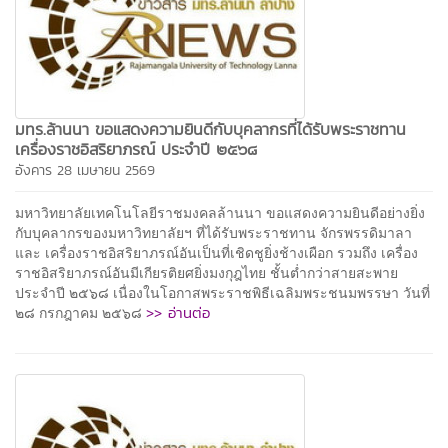
มทร.ล้านนา ขอแสดงความยินดีกับบุคลากรที่ได้รับพระราชทาน
เครื่องราชอิสริยาภรณ์ ประจำปี ๒๕๖๘
อังคาร 28 เมษายน 2569
มหาวิทยาลัยเทคโนโลยีราชมงคลล้านนา ขอแสดงความยินดีอย่างยิ่ง
กับบุคลากรของมหาวิทยาลัยฯ ที่ได้รับพระราชทาน จักรพรรดิมาลา
และ เครื่องราชอิสริยาภรณ์อันเป็นที่เชิดชูยิ่งช้างเผือก รวมถึง เครื่อง
ราชอิสริยาภรณ์อันมีเกียรติยศยิ่งมงกุฎไทย ชั้นต่ำกว่าสายสะพาย
ประจำปี ๒๕๖๘ เนื่องในโอกาสพระราชพิธีเฉลิมพระชนมพรรษา วันที่
>> อ่านต่อ
๒๘ กรกฎาคม ๒๕๖๘