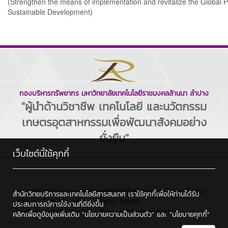
(Strengthen the means of implementation and revitalize the Global P
Sustainable Development)
กองบริหารทรัพยากร มหาวิทยาลัยเทคโนโลยีราชมงคลล้านนา ลำปาง
"ผู้นำด้านวิชาชีพ เทคโนโลยี และนวัตกรรม
เกษตรอุตสาหกรรมเพื่อพัฒนาสังคมอย่าง
ยั่งยืน"
เว็บไซต์นี้ใช้คุกกี้
กองบริหารทรัพยากร มหาวิทยาลัยเทคโนโลยีราชมงคลล้านนา ลำปาง :
สำนักวิทยบริการและเทคโนโลยีสารสนเทศ เราใช้คุกกี้เพื่อให้ท่านได้รับ
200 หมู่ 17 ต.พิชัย อ.เมือง จ.ลำปาง 52000
ประสบการณ์การใช้งานที่ดียิ่งขึ้น
โทรศัพท์ : 0 5434 2547-8 , อีเมล : admin@rmutl.ac.th
คลิกเพื่อดูข้อมูลเพิ่มเติม
"นโยบายความเป็นส่วนตัว"
และ
"นโยบายคุกกี้"