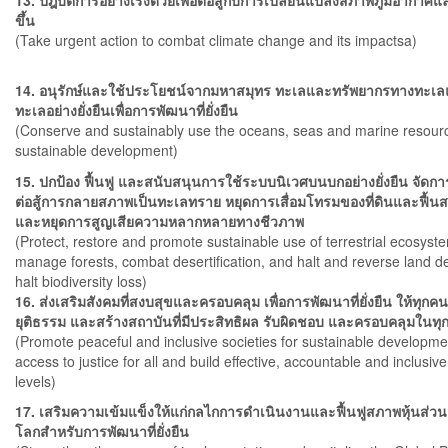
13. ปฎิบัติการอย่างเร่งด่วยเพื่อต่อสู้กับการเปลี่ยนแปลงสภาพภูมิอากาศ
ขึ้น
(Take urgent action to combat climate change and its impactsa)
14. อนุรักษ์และใช้ประโยชน์จากมหาสมุทร ทะเลและทรัพยากรทางทะเ
ทะเลอย่างยั่งยืนเพื่อการพัฒนาที่ยั่งยืน
(Conserve and sustainably use the oceans, seas and marine resourc
sustainable development)
15. ปกป้อง ฟื้นฟู และสนับสนุนการใช้ระบบนิเวศบนบกอย่างยั่งยืน จัดการป
ต่อสู้การกลายสภาพเป็นทะเลทราย หยุดการเสื่อมโทรมของที่ดินและฟื้น
และหยุดการสูญเสียความหลากหลายทางชีวภาพ
(Protect, restore and promote sustainable use of terrestrial ecosyst
manage forests, combat desertification, and halt and reverse land 
halt biodiversity loss)
16. ส่งเสริมสังคมที่สงบสุขและครอบคลุม เพื่อการพัฒนาที่ยั่งยืน ให้ทุกค
ยุติธรรม และสร้างสถาบันที่มีประสิทธิผล รับผิดชอบ และครอบคลุมในทุ
(Promote peaceful and inclusive societies for sustainable developme
access to justice for all and build effective, accountable and inclusive i
levels)
17. เสริมความเข้มแข็งให้แก่กลไกการดำเนินงานและฟื้นฟูสภาพหุ้นส่ว
โลกสำหรับการพัฒนาที่ยั่งยืน