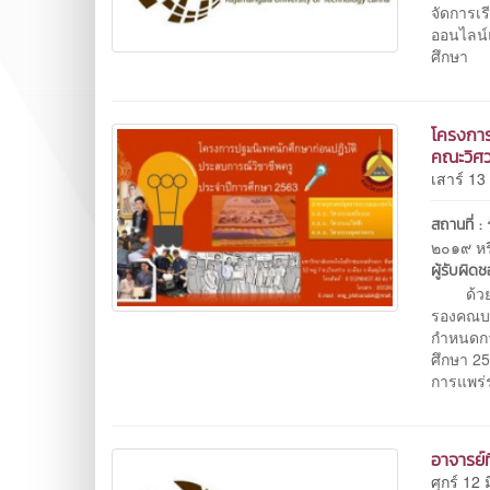
จัดการเ
ออนไลน์
ศึกษา 
โครงการ
คณะวิศว
เสาร์ 13
สถานที่ :
๒๐๑๙ หร
ผู้รับผิด
ด้วยคณ
รองคณบด
กำหนดกา
ศึกษา 2
การแพร่
อาจารย์
ศุกร์ 12