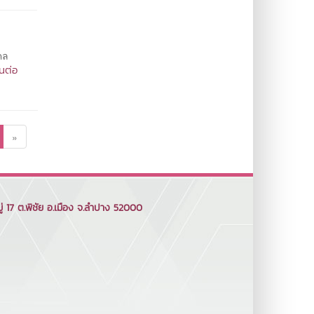
งคล
นต่อ
»
 17 ต.พิชัย อ.เมือง จ.ลำปาง 52000