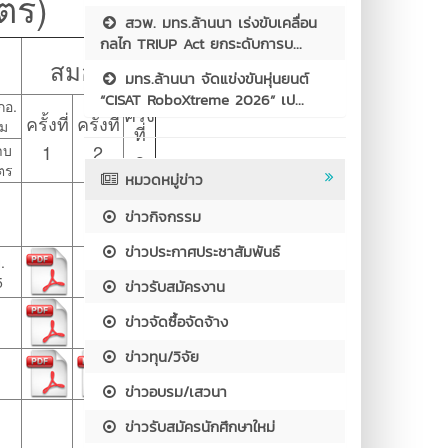
ูตร
)
สวพ. มทร.ล้านนา เร่งขับเคลื่อน
กลไก TRIUP Act ยกระดับการบ...
สมอ.08
มทร.ล้านนา จัดแข่งขันหุ่นยนต์
“CISAT RoboXtreme 2026” เป...
สกอ.
ครั้ง
ครั้งที่
ครั้งที่
ม
ที่
1
2
าบ
3
ตร
หมวดหมู่ข่าว
ข่าวกิจกรรม
ข่าวประกาศประชาสัมพันธ์
.
5
ข่าวรับสมัครงาน
ข่าวจัดซื้อจัดจ้าง
ข่าวทุน/วิจัย
ข่าวอบรม/เสวนา
ข่าวรับสมัครนักศึกษาใหม่